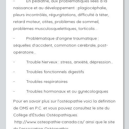
- En pédiatrie, aux problématiques liées à la
naissance et au développement : plagiocéphalie,
pleurs incontrôlés, régurgitations, difficulté à téter,
retard moteur, otites, problèmes de sommeil,
problèmes musculosquelettiques, torticolis…
- Problématique d’origine traumatique :
séquelles d’accident, commotion cérébrale, post-
opératoire…
- Trouble Nerveux : stress, anxiété, dépression…
- Troubles fonctionnels digestifs
- Troubles respiratoires
- Troubles hormonaux et ou gynécologiques
Pour en savoir plus sur l’ostéopathie voici la définition
de OMS en P.C. et vous pouvez consultez le site du
Collège d’Études Ostéopathiques.
http://www.osteopathie-canada.ca/
ainsi que le site
de l’association Ostéopathie