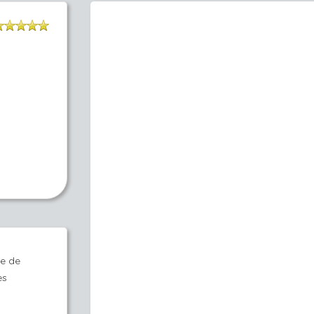
ue de
es