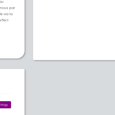
 au
 nous par
e via la
rfect
Map