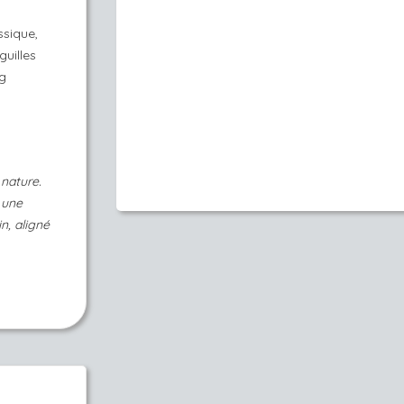
ssique,
guilles
ng
 nature.
 une
n, aligné