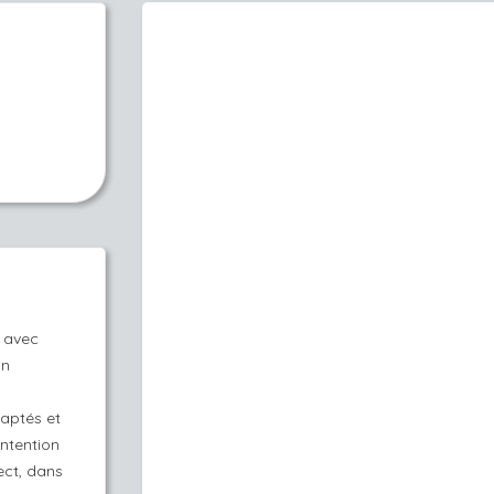
e avec
in
daptés et
intention
ect, dans