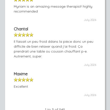
Myriam is an amazing message therapist! highly
recommended
July 2026
Chantal
Il faisait un peu froid ddans la pièce donc un peu
difficile de bien relaxer quand j'ai froid. Ça
prendrait une table ou coussin chauffant p-e.
Autrement, super.
July 2026
Maxime
Excellent
July 2026
1 to 3 of 545