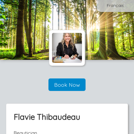
Français
Book Now
Flavie Thibaudeau
Beautician