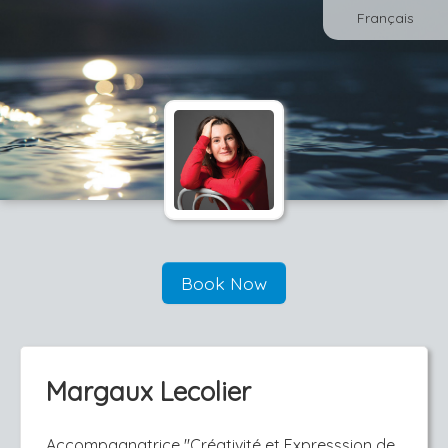
Français
Book Now
Margaux Lecolier
Accompagnatrice ''Créativité et Expresssion de