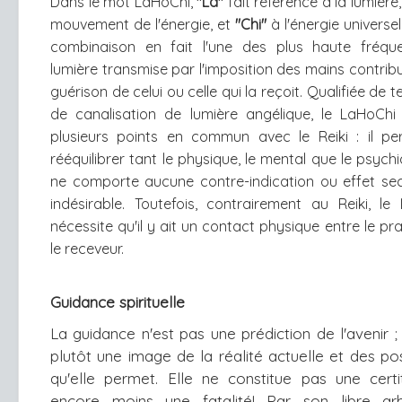
Dans le mot LaHoChi,
"La"
fait référence à la lumière
mouvement de l'énergie, et
"Chi"
à l'énergie universel
combinaison en fait l'une des plus haute fréq
lumière transmise par l'imposition des mains contrib
guérison de celui ou celle qui la reçoit. Qualifiée de 
de canalisation de lumière angélique, le LaHoChi
plusieurs points en commun avec le Reiki : il p
rééquilibrer tant le physique, le mental que le psychiq
ne comporte aucune contre-indication ou effet se
indésirable. Toutefois, contrairement au Reiki, le
nécessite qu'il y ait un contact physique entre le pra
le receveur.
Guidance spirituelle
La guidance n'est pas une prédiction de l'avenir ; 
plutôt une image de la réalité actuelle et des poss
qu'elle permet. Elle ne constitue pas une cert
encore moins une fatalité! Par son libre arbi