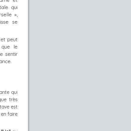
ale qui 
selle », 
isse se 
et peut 
que le 
 sentir 
ance.
ante qui
que très
tave est
en faire