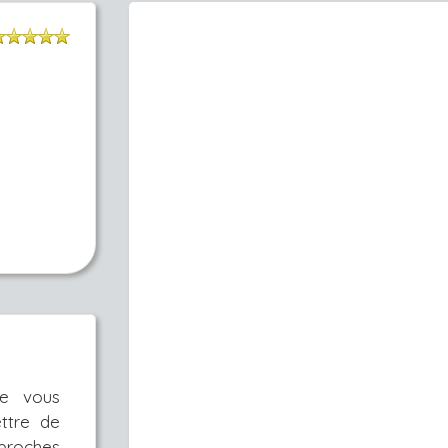
je vous
ttre de
pproches