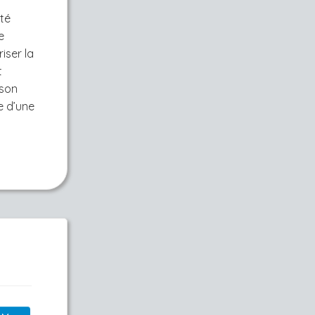
té
e
iser la
t
 son
e d’une