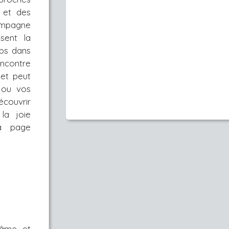
e et des
compagne
sent la
rps dans
encontre
et peut
s ou vos
écouvrir
la joie
ma page
 âme et 