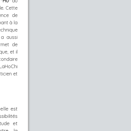
,
"Ho"
au
le. Cette
uence de
uant à la
technique
 a aussi
ermet de
ue, et il
condaire
 LaHoChi
ticien et
elle est
ibilités
itude et
tre, la