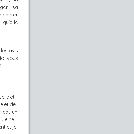
nger sa
 générer
 qu'elle
es avis 
e vous 
b
.
elle et
e et de
n cas un
. Je ne
nt et je