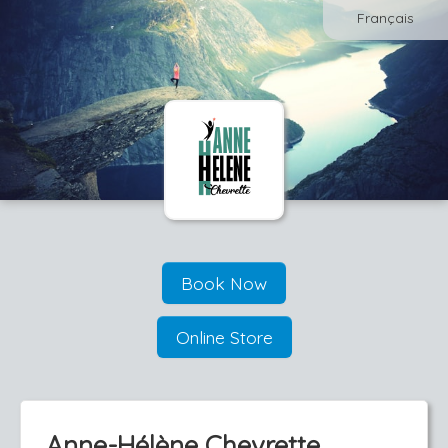
Français
Book Now
Online Store
Anne-Hélène Chevrette,