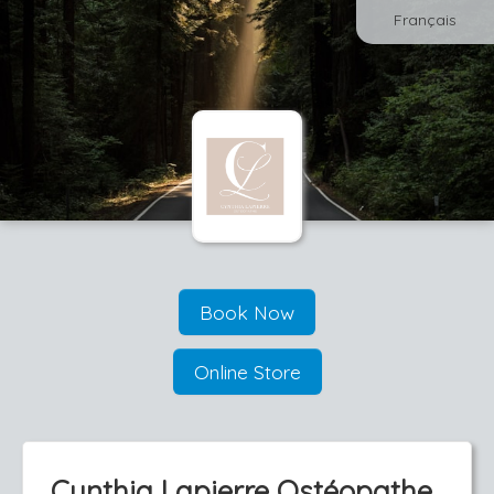
Français
Book Now
Online Store
Cynthia Lapierre Ostéopathe