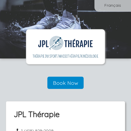
Français
Book Now
JPL Thérapie
1 (418) 929-2009