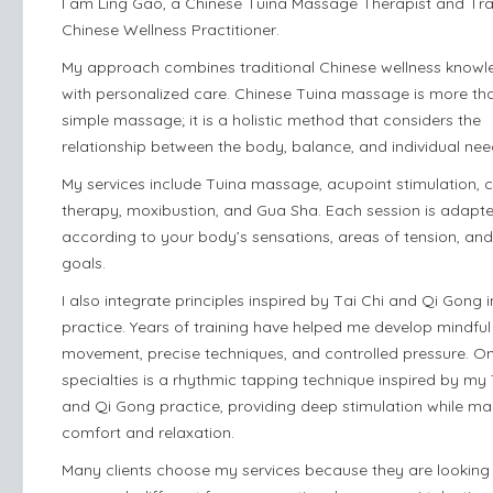
I am Ling Gao, a Chinese Tuina Massage Therapist and Tra
Chinese Wellness Practitioner.
My approach combines traditional Chinese wellness know
with personalized care. Chinese Tuina massage is more th
simple massage; it is a holistic method that considers the
relationship between the body, balance, and individual nee
My services include Tuina massage, acupoint stimulation, 
therapy, moxibustion, and Gua Sha. Each session is adapt
according to your body’s sensations, areas of tension, and
goals.
I also integrate principles inspired by Tai Chi and Qi Gong 
practice. Years of training have helped me develop mindful
movement, precise techniques, and controlled pressure. O
specialties is a rhythmic tapping technique inspired by my 
and Qi Gong practice, providing deep stimulation while ma
comfort and relaxation.
Many clients choose my services because they are looking 