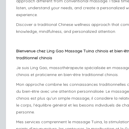
approach different from conventional massage. I take time
listen, understand your needs, and create a personalized w
experience.
Discover a traditional Chinese wellness approach that co
knowledge, mindfulness, and personalized attention.
Bienvenue chez Ling Gao Massage Tuina chinois et bien-êt
traditionnel chinois
Je suis Ling Gao, massothérapeute spécialisée en massag
chinois et praticienne en bien-être traditionnel chinois.
Mon approche combine les connaissances traditionnelles c
du bien-être avec une attention personnalisée. Le massage
chinois est plus qu’un simple massage; il considère la relat
le corps, l’équilibre général et les besoins individuels de ch
personne.
Mes services comprennent le massage Tuina, la stimulatio
points d’acupuncture, les ventouses, la moxibustion et le G