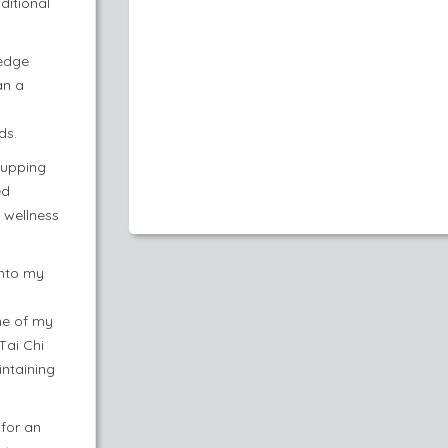
ditional
ledge
an a
ds.
cupping
ed
 wellness
into my
ne of my
Tai Chi
intaining
for an