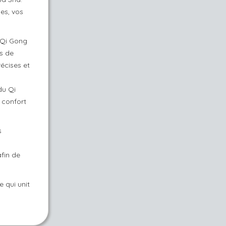
es, vos
u Qi Gong
s de
écises et
du Qi
 confort
s
fin de
 qui unit