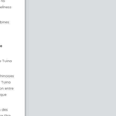
 to
ellness
mbines
re
e Tuina
hinoises
 Tuina
ion entre
aque
n des
ua Sha.