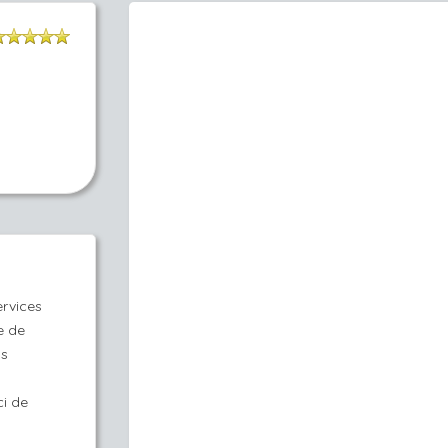
ervices
e de
os
ci de