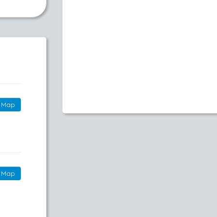
Map
Map