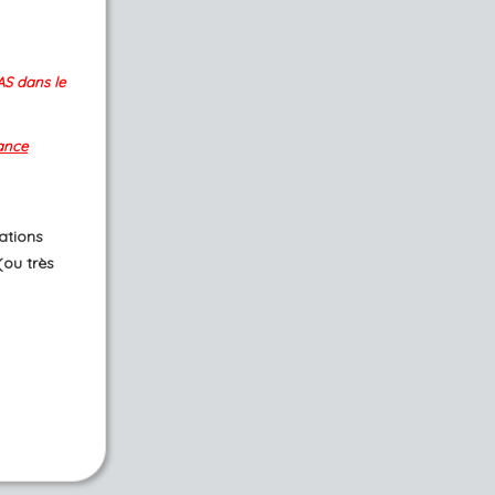
S dans le
ance
tations
(ou très