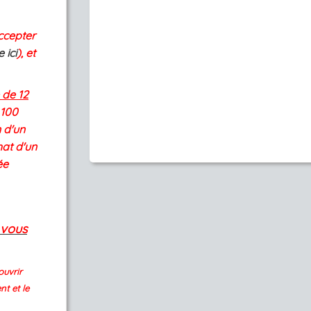
ccepter
 ici
)
, et
 de 12
 100
 d'un
hat d'un
ée
 vous
ouvrir
nt et le