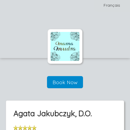
Français
Book Now
Agata Jakubczyk, D.O.