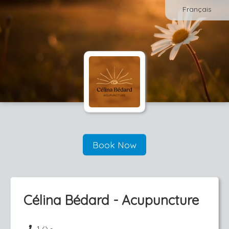
Français
Book Now
Célina Bédard - Acupuncture
1 () -