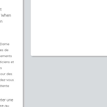
t
s. When
in
e Dame
es de
énements
ticiens et
rs
our des
ndez-vous
étente
eter une
ire au