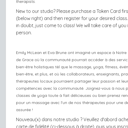
therapists.
New to our studio? Please purchase a Token Card firs
(below right) and then register for your desired clas
in doubt, just come to class! We will take care of you 
person.
Emily McLean et Eva Brune ont imaginé un espace à Notr
de Grace où la communauté pourrait accéder à des servic
bien-être holistiques tèl que le massage, yoga, fitness, év
bien-être, et plus, et où les collaborateurs, enseignants, pra
thérapeutes locaux pourraient partager leur passion et leu
compétences avec la communauté. Joignez-vous à nous p
classes de yoga toute à fait délicieuses ou bien prenez re
pour un massage avec l'un de nos thérapeutes pour une d
assurée !
Nouveau(x) dans notre studio ? Veuillez d'abord ach
carte de fidélité (ci-dessous à droite), puis vous inscr