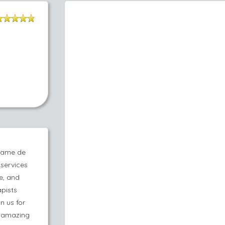
 Dame de
services
e, and
apists
n us for
r amazing