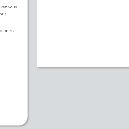
uvez vous
vous
ncontres.