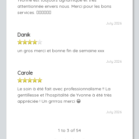
Yvonne est toujours dynamique et très
attentionnée envers nous. Merci pour les bons
services. 👍🏻🙋🏼‍♀️😘
July 2026
Danik
un gros merci et bonne fin de semaine xxx
July 2026
Carole
Le soin à été fait avec professionnalisme !! La
gentillesse et l'hospitalité de Yvonne à été très
appréciée ! Un grrrros merci 😀
July 2026
1 to 3 of 54