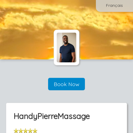
Français
Book Now
HandyPierreMassage