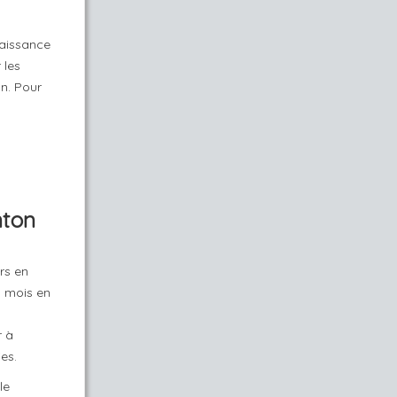
naissance
 les
n. Pour
nton
rs en
n mois en
r à
es.
le