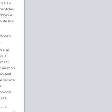
ale. La
ementales
echnique
bute leur
 Aucune
.
le, le
. Il
dement
époser mon
irculent
e service
s
upporter
rire.
 une