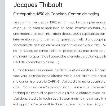
Jacques Thibault
Ostéopathe, 4630 ch Capelton, Canton de Hatley
​Je suis infirmier depuis 1982 et j’ai travaillé dans plusieurs 
et pays. J’ai finalisé mon bac. en soins infirmier en 1988, je
une maitrise en administration depuis 2004 (spécialisation
intervention et changement organisationnel). J’ai occupé p
fonctions de gestion en milieu hospitalier de 1989 à 2015. 
notre réseau de santé s’effriter, je cherchais une autre voie
maintenir la qualité de l’approche clientèle ce qu’on appelle
CARING (prendre soins de … )
Durant toutes ces années de clinique et de gestion je cher
voie vers les médecines alternatives qui sauraient me pass
me dynamiser vers le CARING. J’ai étudié la naturopathie 
ans…. Mais cela ne m’a pas satisfait… Je me suis intéressé 
techniques manuelles parce que j’aime le contact avec les c
J’ai donc étudié la technique Bowen mais je me sentais limi
est apparue l’ostéopathie dans toute sa notoriété… et ça m