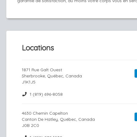
garantie de satisfaction, du moins votre corps vous en sera
Locations
1871 Rue Galt Ouest
Sherbrooke, Québec, Canada
J1K1J5
1 (819) 696-8058
4630 Chemin Capelton
Canton De Hatley, Québec, Canada
J0B 2C0