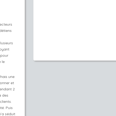
secteurs
 détiens
lusieurs
Voyant
 pour
 le
chais une
ionner et
pendant 2
à des
lients.
té. Puis
’a séduit