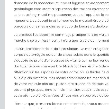
domaine de la médecine intuitive et hygiène environnement
géobiologie consistant à l'épuration des toxines environn
et le coaching intuitif me passionne jusqu'à l'appel de la t
manuelle. L'ostéopathie et l'amour de la massothérapie dé
parcours dans mes mains et le coup de foudre s'y déploie.
Je pratique l'ostéopathie comme je pratique l'art de vivre.
marche à suivre n'est inscrit...il n'y a que la voie du moment
Je suis praticienne de la libre circulation. De manière généra
corps s'auto-régule autour de chocs subits dans le quotidien
s'adapte au profit d'une baisse de vitalité au meilleur ren
d'efficacité pour son équilibre. Mon travail en résulte à d
attention sur les espaces de votre corps où les fluides ne c
plus a plein potentiel. Mes mains seront donc les mécano d
de votre véhicule afin qu'il puisse être à l'écoute de tous vo
besoins physiques, émotionnels, mentaux et spirituels et s
votre état de bien-être. Vous dirigez vers un peu plus de sou
L'amour que je ressens face à cette technique vous assure