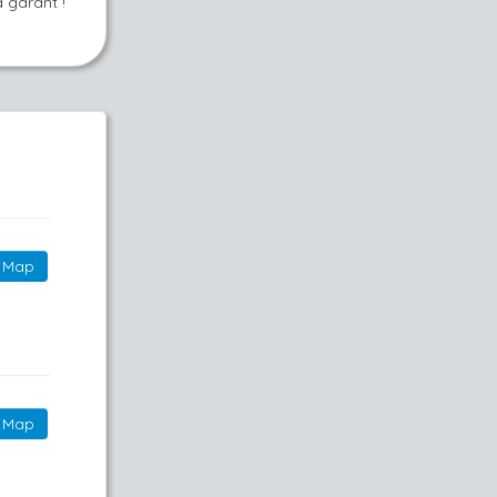
 garant !
Map
Map