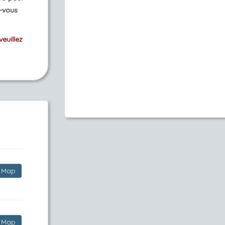
-vous
veuillez
Map
Map