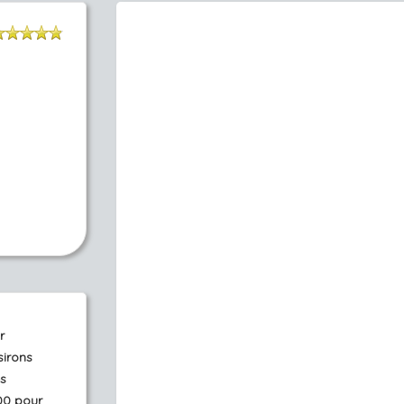
r
sirons
s
00 pour