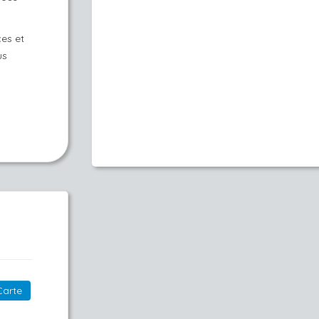
ces et
us
Carte