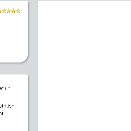
et un
trition,
t,
.