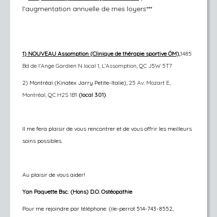
l'augmentation annuelle de mes loyers***
1)
NOUVEAU Assomption (Clinique de thérapie sportive ÖM),
1485
Bd de l'Ange Gardien N local 1, L'Assomption, QC J5W 5T7
2) Montréal (Kinatex Jarry Petite-Italie),
25 Av. Mozart E,
Montréal, QC H2S 1B1
(local 301)
Il me fera plaisir de vous rencontrer et de vous offrir les meilleurs
soins possibles.
Au plaisir de vous aider!
Yan Paquette Bsc. (Hons) D.O. Ostéopathie
Pour me rejoindre par téléphone: (ile-perrot 514-743-8552,