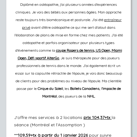
Diplômé en ostéopathie, j'ai plusieurs années d'expériences
cliniques. Je vois des bébés aux personnes âgées. Mon approche
reste toujours très biomécanique et posturale. J'ai été
entraîneur
privé
avant d'être ostéopathe ce qui me sert d'atout dans
l'élaboration de plans de mise en forme chez mes patients. J'ai été
ostéopathe et parfois organisateur pour plusieurs types
d'évènements comme la
coupe Rogers de tennis, US Open, Miami
Open, Défi sportif AlterGo
.
Je suis thérapeute pour des joueurs
professionnels de tennis dans le monde. J'ai également écrit un
essai sur la capsulite rétractile de l'épaule,
je
vois donc beaucoup
de clients pour des problèmes au niveau de l'épaule. Ma clientèle
passe par le
Cirque du Soleil
, les
Ballets Canadiens
, l
'Impacte de
Montréal
, des joueurs de la
NHL.​
J'offre mes services à 2 locations
prix 104,37+tx
la
séance (Montréal et l'Assomption )
***
109,59+tx à partir du 1 janvier 2026
pour suivre