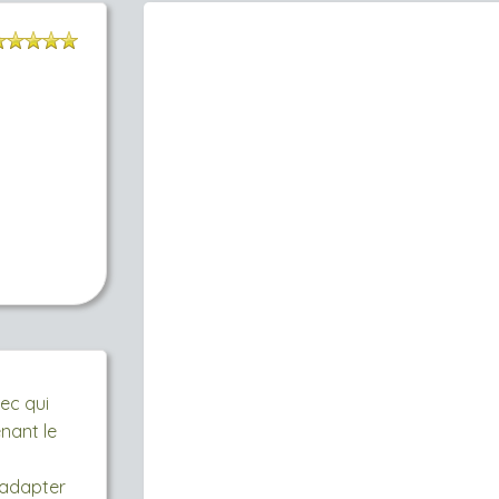
ec qui
enant le
à adapter