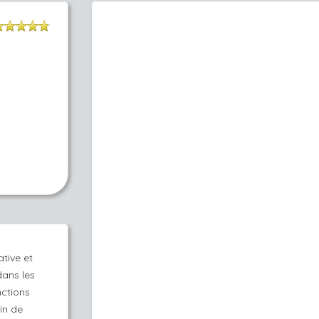
ative et
dans les
nctions
in de