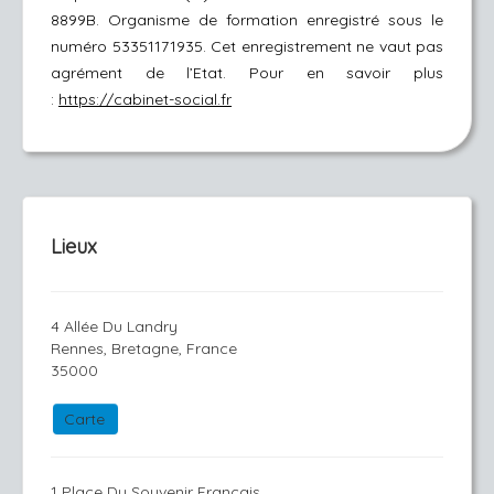
8899B.
Organisme de formation enregistré sous le
numéro 53351171935. Cet enregistrement ne vaut pas
agrément de l’Etat.
Pour en savoir pl
us
:
https://cabinet-social.fr
Lieux
4 Allée Du Landry
Rennes, Bretagne, France
35000
Carte
1 Place Du Souvenir Français