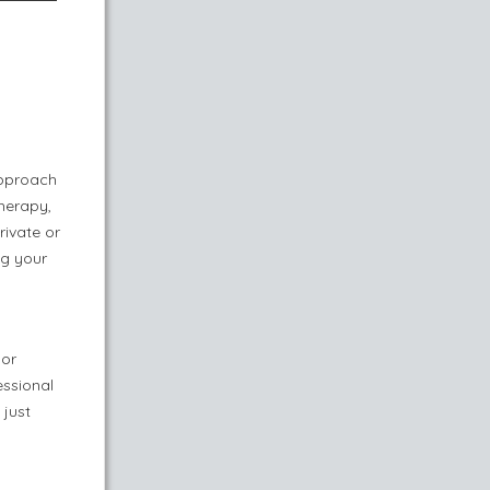
approach
therapy,
rivate or
ng your
 or
essional
 just