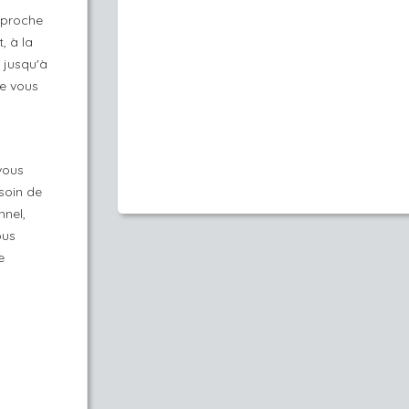
pproche
, à la
 jusqu'à
de vous
 vous
soin de
nel,
ous
e