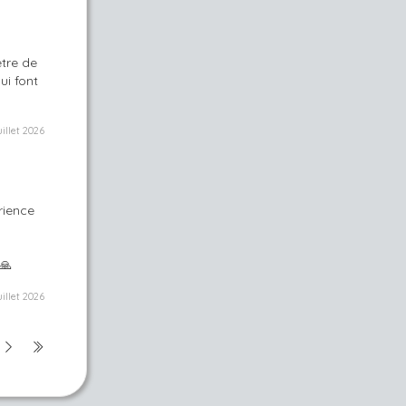
être de
ui font
uillet 2026
rience
 🙏
uillet 2026