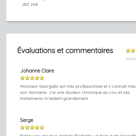
J8Z 2A8
Évaluations et commentaires
454 É
Johanne Claire
Monsieur Georgalis est très professionnel et il connait très
son domaine. J'ai une douleur chronique au cou et ses
traitements m'aident grandement.
Serge
Retrouver une plus grande flexibilité; un frein à de l’inconfo