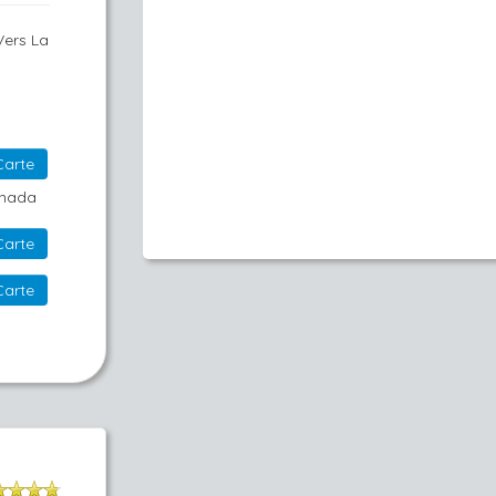
 Vers La
Carte
anada
Carte
Carte