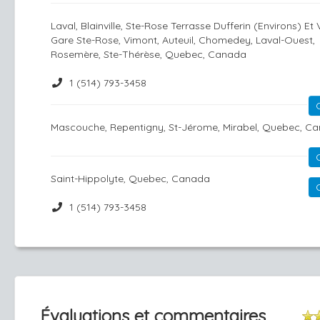
Laval, Blainville, Ste-Rose Terrasse Dufferin (Environs) Et
Gare Ste-Rose, Vimont, Auteuil, Chomedey, Laval-Ouest,
Rosemère, Ste-Thérèse, Quebec, Canada
1 (514) 793-3458
Mascouche, Repentigny, St-Jérome, Mirabel, Quebec, C
Saint-Hippolyte, Quebec, Canada
1 (514) 793-3458
Évaluations et commentaires