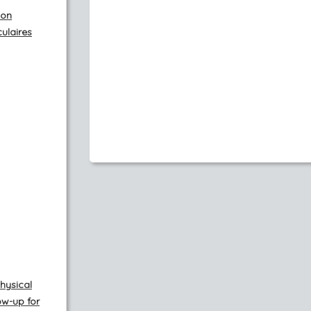
ion
ulaires
hysical
ow-up for