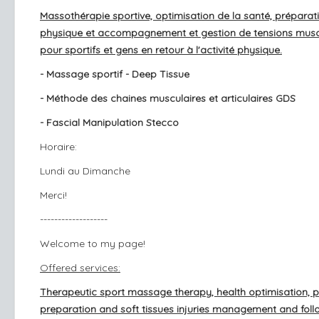
Massothérapie sportive, optimisation de la santé, préparat
physique et accompagnement et gestion de tensions musc
pour sportifs et gens en retour à l'activité physique.
- Massage sportif - Deep Tissue
- Méthode des chaines musculaires et articulaires GDS
- Fascial Manipulation Stecco
Horaire:
Lundi au Dimanche
Merci!
-------------------
Welcome to my page!
Offered services:
Therapeutic sport massage therapy, health optimisation, p
preparation and soft tissues injuries management and foll