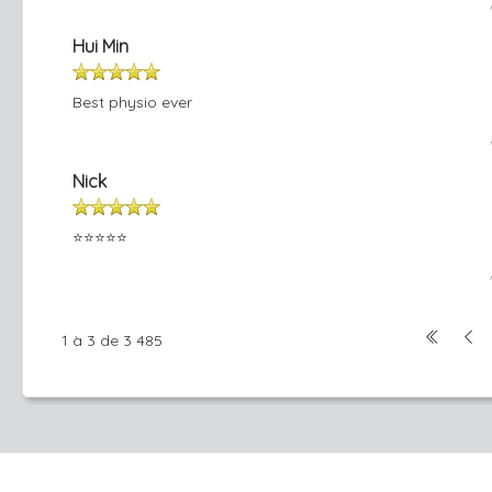
Hui Min
Best physio ever
Nick
⭐️⭐️⭐️⭐️⭐️
1 à 3 de 3 485