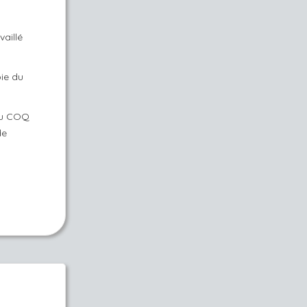
aillé
pie du
 au COQ
de