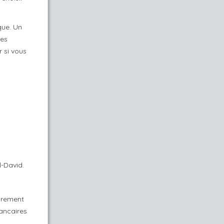
que. Un
les
 si vous
l-David.
irement
ancaires