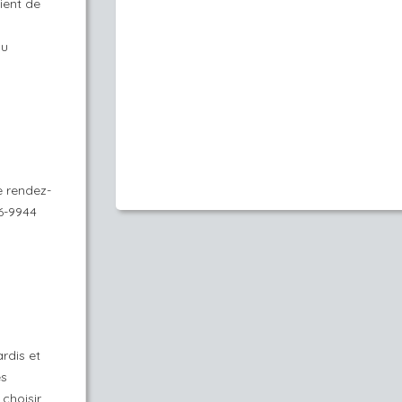
ient de
au
e rendez-
36-9944
ardis et
es
choisir