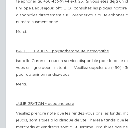
téléphoner au 450-436-9944 ext. 23. Si vous êtes déjà un cl
Philippe Beauséjour, pht, D.O., consultez les plages-horaire
disponibles directement sur Gorendezvous ou téléphonez 
numéro susmentionné.
Merci.
ISABELLE CARON
- physiothérapeute-ostéopathe
Isabelle Caron n'a aucun service disponible pour la prise d
vous en ligne pour l'instant. Veuillez appeler au (450) 4
pour obtenir un rendez-vous.
Merci.
JULIE GRATON - acupuncteure
Veuillez prendre note que les rendez-vous pris les lundis, m
jeudis, sont situés à la clinique de Ste-Thérèse tandis que l
mercredis et vendredis sont à St-Jérôme. N'oubliez pas de 