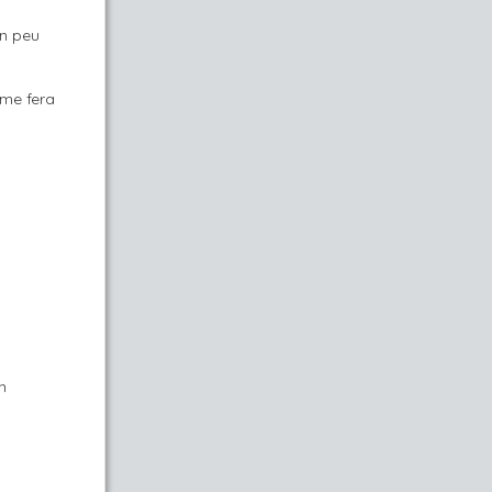
un peu
 me fera
n