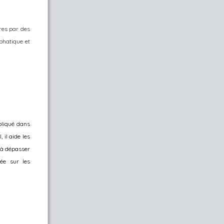
ires par des
phatique et
pliqué dans
 il aide les
e à dépasser
ée sur les