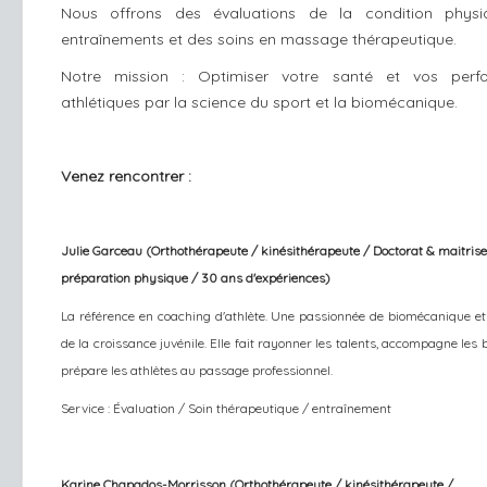
Nous offrons des évaluations de la condition physi
entraînements et des soins en massage thérapeutique.
Notre mission : Optimiser votre santé et vos perf
athlétiques par la science du sport et la biomécanique.
Venez rencontrer :
Julie Garceau (Orthothérapeute / kinésithérapeute / Doctorat & maitrise
préparation physique / 30 ans d'expériences)
La référence en coaching d'athlète. Une passionnée de biomécanique et 
de la croissance juvénile. Elle fait rayonner les talents, accompagne les 
prépare les athlètes au passage professionnel.
Service : Évaluation / Soin thérapeutique / entraînement
Karine Chapados-Morrisson (Orthothérapeute / kinésithérapeute /