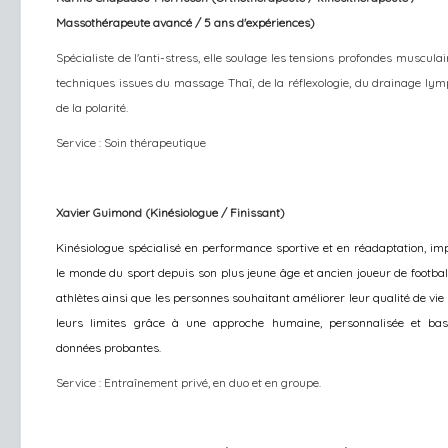
Massothérapeute avancé / 5 ans d'expériences)
Spécialiste de l'anti-stress, elle soulage les tensions profondes muscula
techniques issues du massage Thaî, de la réflexologie, du drainage lym
de la polarité.
Service : Soin thérapeutique
Xavier Guimond (Kinésiologue / Finissant)
Kinésiologue spécialisé en performance sportive et en réadaptation, im
le monde du sport depuis son plus jeune âge et ancien joueur de football,
athlètes ainsi que les personnes souhaitant améliorer leur qualité de vi
leurs limites grâce à une approche humaine, personnalisée et bas
données probantes.
Service : Entraînement privé, en duo et en groupe.