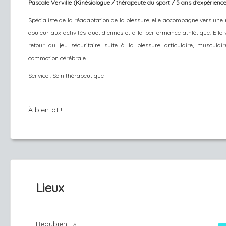
Pascale Verville (Kinésiologue / thérapeute du sport / 5 ans d'expérienc
Spécialiste de la réadaptation de la blessure, elle accompagne vers une 
douleur aux activités quotidiennes et à la performance at​hlétique. Elle v
retour au jeu sécuritaire suite à la blessure articulaire, musculai
commotion cérébrale.
Service : Soin thérapeutique
À bientôt !
Lieux
Beaubien Est