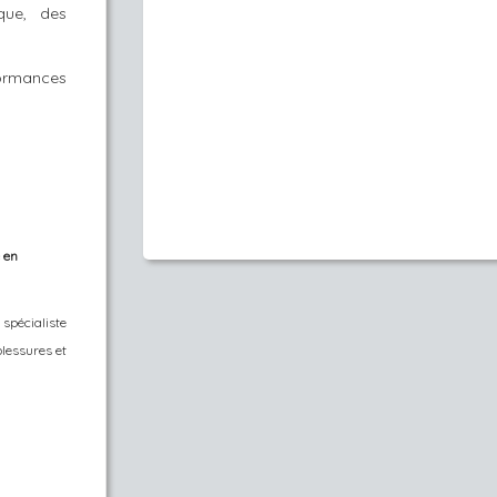
que, des
ormances
 en
spécialiste
blessures et