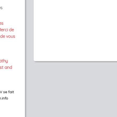
us
es
erci de
r de vous
pathy
ust and
 se fait
.info