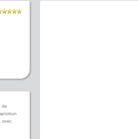
s de
aptation
, avec