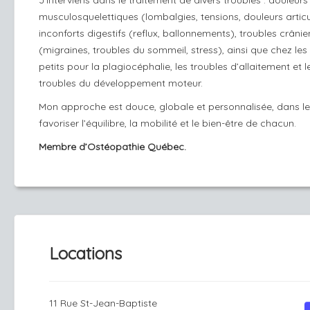
J’interviens dans le traitement de divers troubles : douleurs
musculosquelettiques (lombalgies, tensions, douleurs articu
inconforts digestifs (reflux, ballonnements), troubles crânie
(migraines, troubles du sommeil, stress), ainsi que chez les 
petits pour la plagiocéphalie, les troubles d’allaitement et l
troubles du développement moteur.
Mon approche est douce, globale et personnalisée, dans le
favoriser l’équilibre, la mobilité et le bien-être de chacun.
Membre d’Ostéopathie Québec.
Locations
11 Rue St-Jean-Baptiste