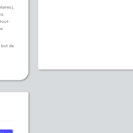
laires),
ns
tout-
es
 but de