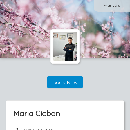
Français
Book Now
Maria Cioban
1 (438) 862-0059