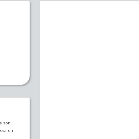
e soit
our un