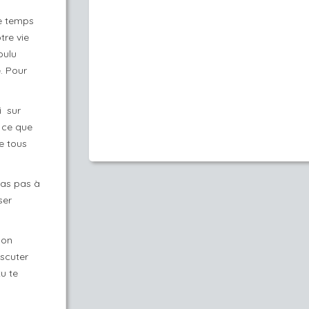
le temps
tre vie
oulu
. Pour
i sur
 ce que
e tous
eras pas à
ser
bon
iscuter
u te