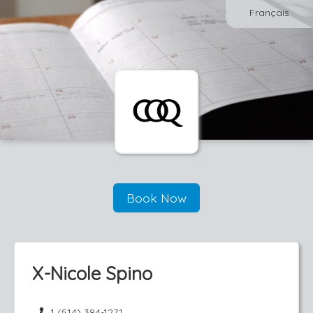
Français
Book Now
X-Nicole Spino
1 (514) 384-1271