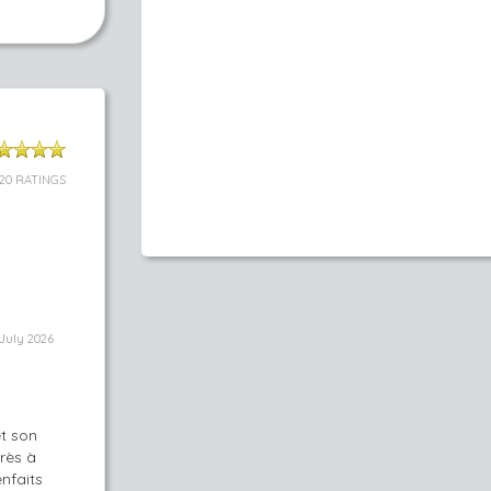
120 RATINGS
July 2026
et son
très à
enfaits