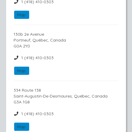
1 (418) 410-0303
Map
130b 2e Avenue
Portneuf, Québec, Canada
G0A 2Y0
1 (418) 410-0303
Map
334 Route 138
Saint-Augustin-De-Desmaures, Québec, Canada
G3A 1G8
1 (418) 410-0303
Map