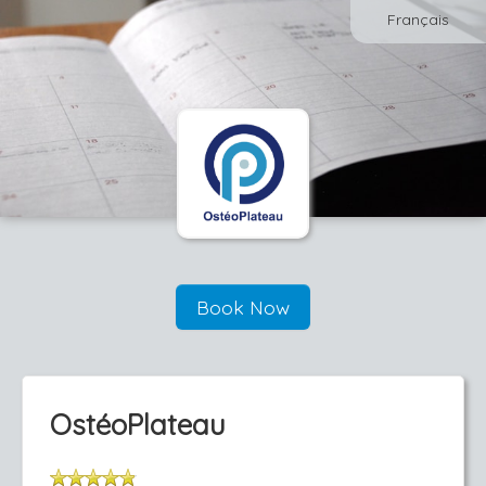
Français
Book Now
OstéoPlateau