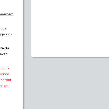
Virement
vous
uggérons
ôté du
devez
z-vous
éance.
montant
nsion.