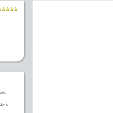
ant,
ider à