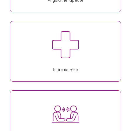
Physiothérapeute
Infirmier·ère