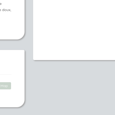
e
e doux,
Map