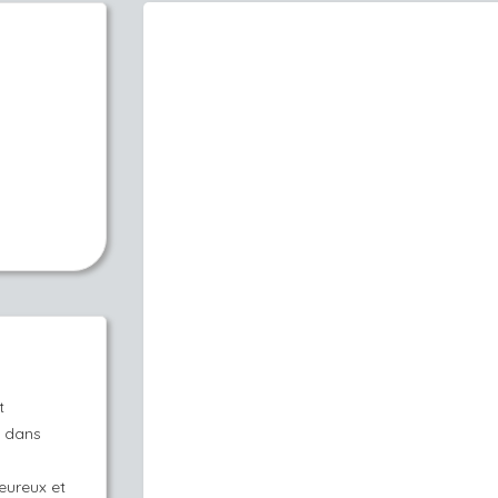
t
e dans
eureux et