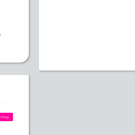
!
Map