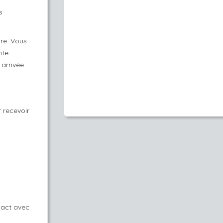
s
dre. Vous
nte
 arrivée
 recevoir
tact avec