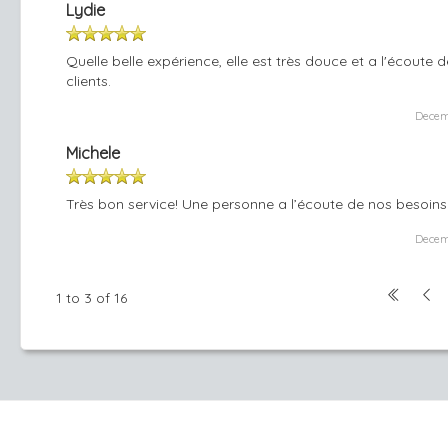
Lydie
Quelle belle expérience, elle est très douce et a l'écoute 
clients.
Decem
Michele
Très bon service! Une personne a l’écoute de nos besoins
Decem
1 to 3 of 16