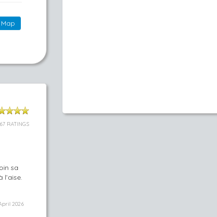
Map
67 RATINGS
oin sa
 l’aise.
April 2026