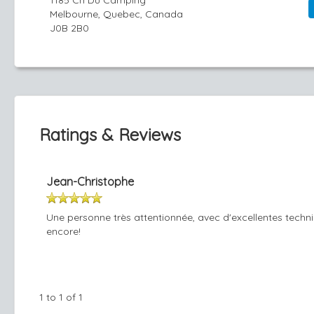
1185 Ch Du Camping
Melbourne, Quebec, Canada
J0B 2B0
Ratings & Reviews
Jean-Christophe
Une personne très attentionnée, avec d'excellentes techni
encore!
1 to 1 of 1